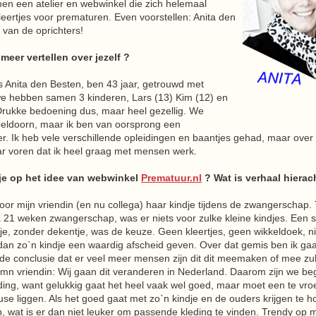
n een atelier en webwinkel die zich helemaal
leertjes voor prematuren. Even voorstellen: Anita den
 van de oprichters!
 meer vertellen over jezelf ?
s Anita den Besten, ben 43 jaar, getrouwd met
e hebben samen 3 kinderen, Lars (13) Kim (12) en
 Drukke bedoening dus, maar heel gezellig. We
eldoorn, maar ik ben van oorsprong een
r. Ik heb vele verschillende opleidingen en baantjes gehad, maar ov
aar voren dat ik heel graag met mensen werk.
e op het idee van webwinkel
Prematuur.nl
? Wat is verhaal hierac
loor mijn vriendin (en nu collega) haar kindje tijdens de zwangerschap.
 21 weken zwangerschap, was er niets voor zulke kleine kindjes. Een s
e, zonder dekentje, was de keuze. Geen kleertjes, geen wikkeldoek, niets.
r dan zo`n kindje een waardig afscheid geven. Over dat gemis ben ik ga
 de conclusie dat er veel meer mensen zijn dit dit meemaken of mee zul
n mn vriendin: Wij gaan dit veranderen in Nederland. Daarom zijn we b
ding, want gelukkig gaat het heel vaak wel goed, maar moet een te vro
use liggen. Als het goed gaat met zo`n kindje en de ouders krijgen te 
 wat is er dan niet leuker om passende kleding te vinden. Trendy op