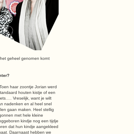
er het geheel genomen komt
hter?
 Toen haar zoontje Jorian werd
tandaard houten kistje of een
.... Vreselijk, want je wilt
an nadenken en al heel snel
len gaan maken. Heel stellig
egonnen met hele kleine
eggeboren kindje nog een tijdje
horen dat hun kindje aangekleed
 maat. Daarnaast hebben we