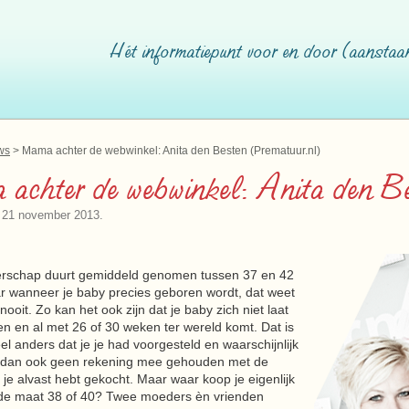
Hét informatiepunt voor en door (aanstaa
ws
Mama achter de webwinkel: Anita den Besten (Prematuur.nl)
achter de webwinkel: Anita den Be
 21 november 2013.
rschap duurt gemiddeld genomen tussen 37 en 42
 wanneer je baby precies geboren wordt, dat weet
k nooit. Zo kan het ook zijn dat je baby zich niet laat
n en al met 26 of 30 weken ter wereld komt. Dat is
eel anders dat je je had voorgesteld en waarschijnlijk
r dan ook geen rekening mee gehouden met de
e je alvast hebt gekocht. Maar waar koop je eigenlijk
n de maat 38 of 40? Twee moeders èn vrienden