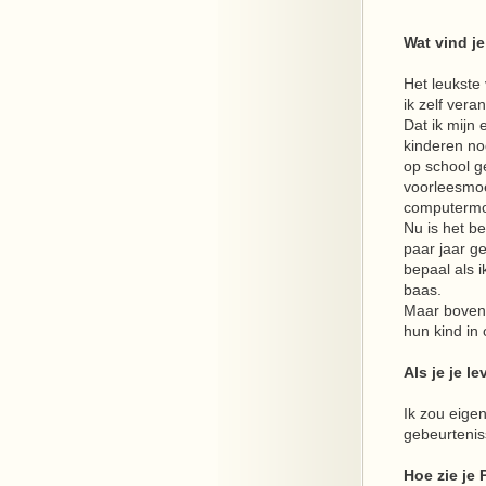
Wat vind j
Het leukste
ik zelf vera
Dat ik mijn 
kinderen no
op school ge
voorleesmoe
computermoe
Nu is het be
paar jaar ge
bepaal als i
baas.
Maar bovena
hun kind in 
Als je je 
Ik zou eigen
gebeurtenis
Hoe zie je 