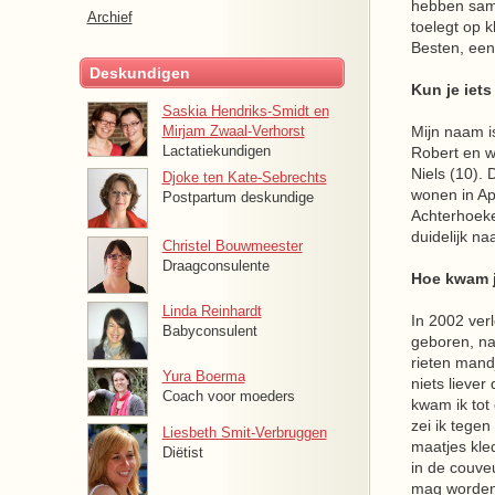
hebben same
Archief
toelegt op k
Besten, een
Deskundigen
Kun je iets
Saskia Hendriks-Smidt en
Mirjam Zwaal-Verhorst
Mijn naam i
Lactatiekundigen
Robert en w
Niels (10).
Djoke ten Kate-Sebrechts
wonen in Ap
Postpartum deskundige
Achterhoeke
duidelijk n
Christel Bouwmeester
Draagconsulente
Hoe kwam j
Linda Reinhardt
In 2002 ver
Babyconsulent
geboren, na
rieten mandj
Yura Boerma
niets lieve
Coach voor moeders
kwam ik tot
zei ik tege
Liesbeth Smit-Verbruggen
maatjes kle
Diëtist
in de couve
mag worden,