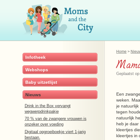
Home
Nieu
Infotheek
Mama 
Webshops
Geplaatst op
Baby uitzetlijst
Een zwange
Nieuws
weken. Maar
Drink in the Box vervangt
je natuurlij
wegwerpdrinkpakje
tegen houde
natuurlijk h
70 % van de zwangere vrouwen is
heb je daa
onzeker over voeding
kleertjes di
Digitaal opgroeiboekje viert 1-jarig
kleertjes i
bestaan.