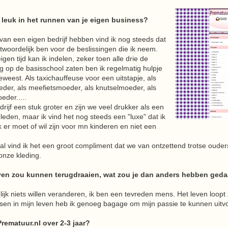
e leuk in het runnen van je eigen business?
 van een eigen bedrijf hebben vind ik nog steeds dat
ntwoordelijk ben voor de beslissingen die ik neem.
eigen tijd kan ik indelen, zeker toen alle drie de
g op de basisschool zaten ben ik regelmatig hulpje
weest. Als taxichauffeuse voor een uitstapje, als
der, als meefietsmoeder, als knutselmoeder, als
der.....
drijf een stuk groter en zijn we veel drukker als een
leden, maar ik vind het nog steeds een "luxe" dat ik
k er moet of wil zijn voor mn kinderen en niet een
l vind ik het een groot compliment dat we van ontzettend trotse ouders 
onze kleding.
leven zou kunnen terugdraaien, wat zou je dan anders hebben ged
lijk niets willen veranderen, ik ben een tevreden mens. Het leven loopt 
sen in mijn leven heb ik genoeg bagage om mijn passie te kunnen uitv
Prematuur.nl over 2-3 jaar?