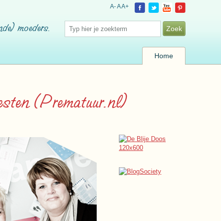
A-
A
A+
nde) moeders.
Home
sten (Prematuur.nl)