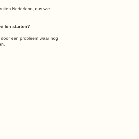
 buiten Nederland, dus wie
illen starten?
 of door een probleem waar nog
en.