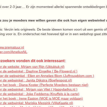
l over 2-3 jaar.... Er zijn momenteel allerlei spannende ontwikkelingen
s zou je moeders mee willen geven die ook hun eigen webwinkel w
 is: Verzin iets origineels. De beste ideeen komen voort uit een gemis
ng voor is. En onderschat niet hoeveel tijd er in een webshop gaat zitt
ww.prematuur.nl
tter.com/AmeliusNL
zoekers vonden dit ook interessant:
 de website: Mirjam van Rijn (Uktuktuk.nl)
 de webwinkel : Daphne Engelke ( Be-Flowerd.nl )
r de webwinkel : Ellen en Annelies Blom (Juffrouwblom.com )
 de webwinkel : Janita Dijkstra (Boefjespost.nl)
 het boek : Diana Koster (Perfecte Moeders bestaan niet)
 de webwinkel : Mirjam van Vliet ( Happybellys.nl )
 de webwinkel : Joke Feddema (Knuffels à la carte)
r het boek : Irene Easton (MOE is MOE maar voldaan)
 de webwinkel: Mariska Messink (VillaKaatje.nl)