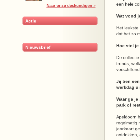
een hele co
Naar onze deskundigen »
Wat vond j
Actie
Het leukste 
dat het zo m
Hoe stel je
Nieuwsbrief
De collecti
trends, welk
verschillen
Jij ben ee
werkdag ui
Waar ga je 
park of re
Apeldoorn he
regelmatig 
jaarkaart g
ontdekken, 