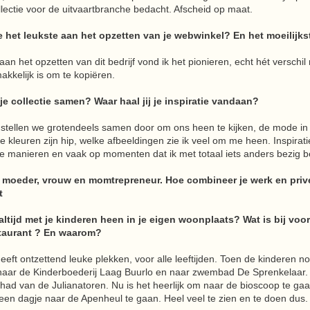
llectie voor de uitvaartbranche bedacht. Afscheid op maat.
e het leukste aan het opzetten van je webwinkel? En het moeilijks
aan het opzetten van dit bedrijf vond ik het pionieren, echt hét verschil
akkelijk is om te kopiëren.
 je collectie samen? Waar haal jij je inspiratie vandaan?
e stellen we grotendeels samen door om ons heen te kijken, de mode in
e kleuren zijn hip, welke afbeeldingen zie ik veel om me heen. Inspirati
de manieren en vaak op momenten dat ik met totaal iets anders bezig b
n moeder, vrouw en momtrepreneur. Hoe combineer je werk en privé
t
altijd met je kinderen heen in je eigen woonplaats? Wat is bij voor
staurant ? En waarom?
eft ontzettend leuke plekken, voor alle leeftijden. Toen de kinderen no
naar de Kinderboederij Laag Buurlo en naar zwembad De Sprenkelaar.
ehad van de Julianatoren. Nu is het heerlijk om naar de bioscoop te gaa
een dagje naar de Apenheul te gaan. Heel veel te zien en te doen dus.