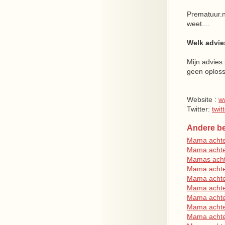
Prematuur.n
weet....
Welk advie
Mijn advies
geen oplossi
Website :
w
Twitter:
twi
Andere be
Mama achter
Mama achter
Mamas achte
Mama achter
Mama achter
Mama achter
Mama achter
Mama achte
Mama achter