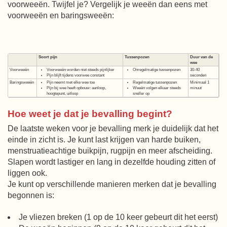
voorweeën. Twijfel je? Vergelijk je weeën dan eens met
voorweeën en baringsweeën:
Soort pijn
Tussenpozen
Duur van de
wee
Voorweeën
Voorweeën worden niet steeds pijnlijker
Onregelmatige tussenpozen
30-40
Pijn blijft tijdens voorwee constant
seconden
Baringsweeën
Pijn neemt met elke wee toe
Regelmatige tussenpozen
Minimaal 1
Pijn bij wee heeft opbouw: aanloop,
Weeën volgen elkaar steeds
minuut
hoogtepunt, uitloop
sneller op
Hoe weet je dat je bevalling begint?
De laatste weken voor je bevalling merk je duidelijk dat het
einde in zicht is. Je kunt last krijgen van harde buiken,
menstruatieachtige buikpijn, rugpijn en meer afscheiding.
Slapen wordt lastiger en lang in dezelfde houding zitten of
liggen ook.
Je kunt op verschillende manieren merken dat je bevalling
begonnen is:
Je vliezen breken (1 op de 10 keer gebeurt dit het eerst)