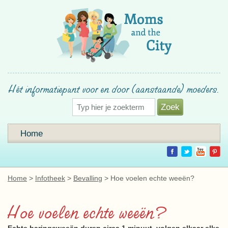
Hét informatiepunt voor en door (aanstaande) moeders.
Home
Home
Infotheek
Bevalling
Hoe voelen echte weeën?
Hoe voelen echte weeën?
Echte baringsweeën duren circa 1 minuut, volgen elkaar elke