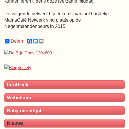
kunnen leren tijdens deze leerzame middag.
De volgende netwerk bijeenkomst van het Landelijk
MamaCafé Netwerk vind plaats op de
Negenmaandenbeurs in 2015.
Delen
Facebook
Twitter
Email
Infotheek
Webshops
Baby uitzetlijst
Nieuws