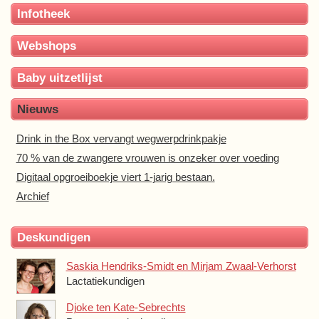
Infotheek
Webshops
Baby uitzetlijst
Nieuws
Drink in the Box vervangt wegwerpdrinkpakje
70 % van de zwangere vrouwen is onzeker over voeding
Digitaal opgroeiboekje viert 1-jarig bestaan.
Archief
Deskundigen
Saskia Hendriks-Smidt en Mirjam Zwaal-Verhorst
Lactatiekundigen
Djoke ten Kate-Sebrechts