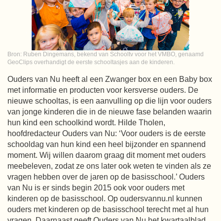
Bron: Ruben Dingemans, bekend van Schooltv voor het VMBO, genaamd
GeoClips overhandigt de eerste schooltasjes aan de kinderen.
Ouders van Nu heeft al een Zwanger box en een Baby box
met informatie en producten voor kersverse ouders. De
nieuwe schooltas, is een aanvulling op die lijn voor ouders
van jonge kinderen die in de nieuwe fase belanden waarin
hun kind een schoolkind wordt. Hilde Tholen,
hoofdredacteur Ouders van Nu: ‘Voor ouders is de eerste
schooldag van hun kind een heel bijzonder en spannend
moment. Wij willen daarom graag dit moment met ouders
meebeleven, zodat ze ons later ook weten te vinden als ze
vragen hebben over de jaren op de basisschool.’ Ouders
van Nu is er sinds begin 2015 ook voor ouders met
kinderen op de basisschool. Op oudersvannu.nl kunnen
ouders met kinderen op de basisschool terecht met al hun
vragen. Daarnaast geeft Ouders van Nu het kwartaalblad