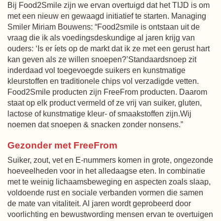
Bij Food2Smile zijn we ervan overtuigd dat het TIJD is om
met een nieuw en gewaagd initiatief te starten. Managing
Smiler Miriam Bouwens: “Food2smile is ontstaan uit de
vraag die ik als voedingsdeskundige al jaren krijg van
ouders: ‘Is er íets op de markt dat ik ze met een gerust hart
kan geven als ze willen snoepen?’Standaardsnoep zit
inderdaad vol toegevoegde suikers en kunstmatige
kleurstoffen en traditionele chips vol verzadigde vetten.
Food2Smile producten zijn FreeFrom producten. Daarom
staat op elk product vermeld of ze vrij van suiker, gluten,
lactose of kunstmatige kleur- of smaakstoffen zijn.Wij
noemen dat snoepen & snacken zonder nonsens.”
Gezonder met FreeFrom
Suiker, zout, vet en E-nummers komen in grote, ongezonde
hoeveelheden voor in het alledaagse eten. In combinatie
met te weinig lichaamsbeweging en aspecten zoals slaap,
voldoende rust en sociale verbanden vormen die samen
de mate van vitaliteit. Al jaren wordt geprobeerd door
voorlichting en bewustwording mensen ervan te overtuigen