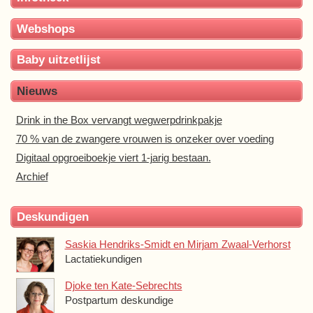
Webshops
Baby uitzetlijst
Nieuws
Drink in the Box vervangt wegwerpdrinkpakje
70 % van de zwangere vrouwen is onzeker over voeding
Digitaal opgroeiboekje viert 1-jarig bestaan.
Archief
Deskundigen
Saskia Hendriks-Smidt en Mirjam Zwaal-Verhorst
Lactatiekundigen
Djoke ten Kate-Sebrechts
Postpartum deskundige