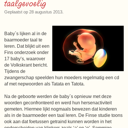
taalgevoelig
Geplaatst op 28 augustus 2013.
Baby`s lijken al in de
baarmoeder taal te
leren. Dat blijkt uit een
Fins onderzoek onder
17 baby’s, waarover
de Volkskrant bericht.
Tijdens de
zwangerschap speelden hun moeders regelmatig een cd
af met nepwoorden als Tatata en Tatota.
Na de geboorte werden de baby`s opnieuw met deze
woorden geconfronteerd en werd hun hersenactiviteit
gemeten. Hiermee lijkt nogmaals bewezen dat kinderen
als in de baarmoeder een taal leren. De Finse studie toons
ook aan dat foetussen getraind kunnen worden in het
onderscheiden van klinkers zoals ‘a’ en ‘o’. Sommige