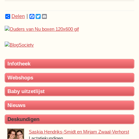
Delen
Facebook
Twitter
Email
Infotheek
Webshops
Baby uitzetlijst
Nieuws
Deskundigen
Saskia Hendriks-Smidt en Mirjam Zwaal-Verhorst
Lactatiekundigen